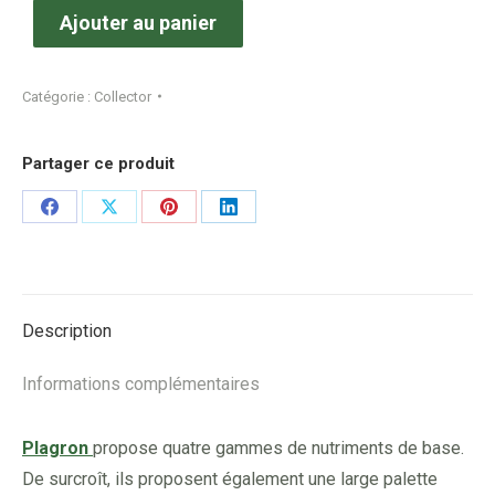
Ajouter au panier
Catégorie :
Collector
Partager ce produit
Share
Share
Share
Share
on
on
on
on
Facebook
X
Pinterest
LinkedIn
Description
Informations complémentaires
Plagron
propose quatre gammes de nutriments de base.
De surcroît, ils proposent également une large palette