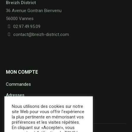
Breizh District
36 Avenue Gontran Bienvenu
56000 Vannes
02.97.49.95.09
contact@breizh-district.com
MON COMPTE
Commandes
Adresses
Détails du compte
Nous utilisons des cookies sur notre
site Web pour vous offrir l'expérience
la plus pertinente en mémorisant vos
préférences et les visites répétées.
En cliquant sur «Accepter», vous