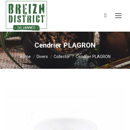
Search:
Cendrier PLAGRON
You are here:
Home
Divers
Collector
Cendrier PLAGRON