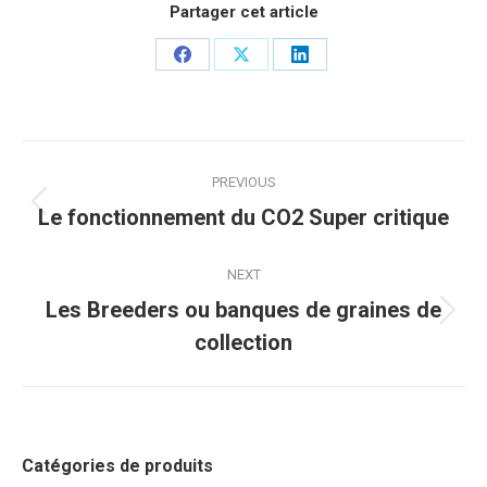
Partager cet article
Share
Share
Share
on
on
on
Facebook
X
LinkedIn
Post
PREVIOUS
navigation
Previous
Le fonctionnement du CO2 Super critique
post:
NEXT
Les Breeders ou banques de graines de
Next
collection
post:
Catégories de produits