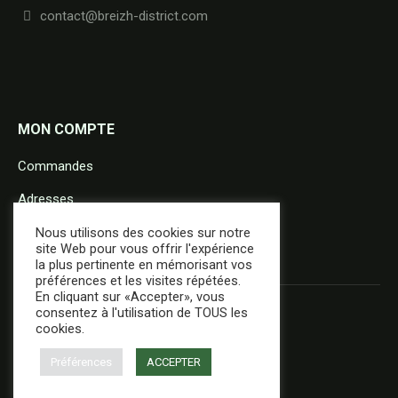
contact@breizh-district.com
MON COMPTE
Commandes
Adresses
Détails du compte
Nous utilisons des cookies sur notre
site Web pour vous offrir l'expérience
la plus pertinente en mémorisant vos
préférences et les visites répétées.
En cliquant sur «Accepter», vous
consentez à l'utilisation de TOUS les
cookies.
Préférences
ACCEPTER
+ d'infos
Réalisation :
E-Dilik