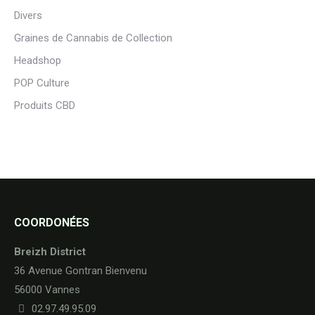
Divers
Graines de Cannabis de Collection
Headshop
POP Culture
Produits CBD
COORDONÉES
Breizh District
36 Avenue Gontran Bienvenu
56000 Vannes
02.97.49.95.09