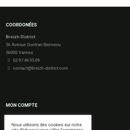
COORDONÉES
Breizh District
36 Avenue Gontran Bienvenu
56000 Vannes
02.97.49.95.09
contact@breizh-district.com
MON COMPTE
Commandes
Nous utilisons des cookies sur notre
Adresses