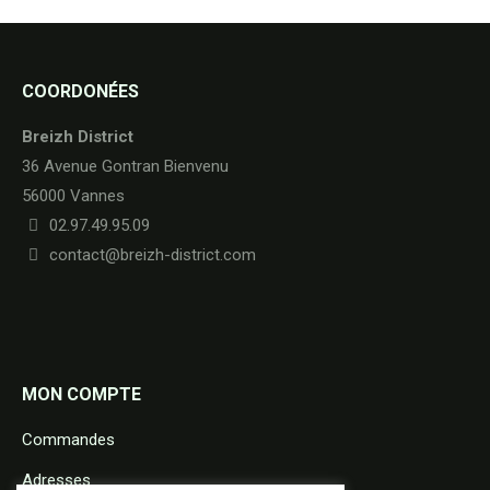
COORDONÉES
Breizh District
36 Avenue Gontran Bienvenu
56000 Vannes
02.97.49.95.09
contact@breizh-district.com
MON COMPTE
Commandes
Adresses