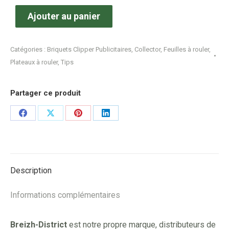
Ajouter au panier
Catégories :
Briquets Clipper Publicitaires
,
Collector
,
Feuilles à rouler
,
Plateaux à rouler
,
Tips
Partager ce produit
Share
Share
Share
Share
on
on
on
on
Facebook
X
Pinterest
LinkedIn
Description
Informations complémentaires
Breizh-District
est notre propre marque, distributeurs de