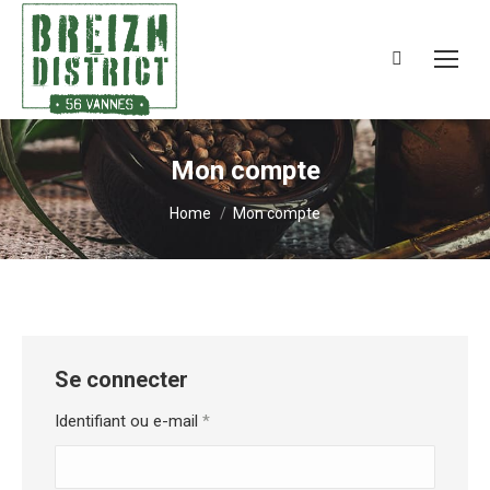
Search:
Mon compte
You are here:
Home
Mon compte
Se connecter
Obligatoire
Identifiant ou e-mail
*