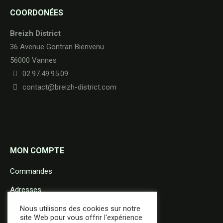
COORDONÉES
Breizh District
36 Avenue Gontran Bienvenu
56000 Vannes
02.97.49.95.09
contact@breizh-district.com
MON COMPTE
Commandes
Adresses
Détails du compte
Nous utilisons des cookies sur notre
site Web pour vous offrir l'expérience