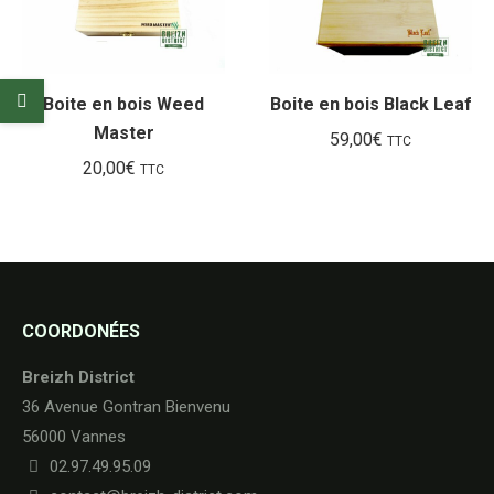
pl
an
Boite en bois Weed
Boite en bois Black Leaf
Master
59,00
€
TTC
20,00
€
TTC
COORDONÉES
Breizh District
36 Avenue Gontran Bienvenu
56000 Vannes
02.97.49.95.09