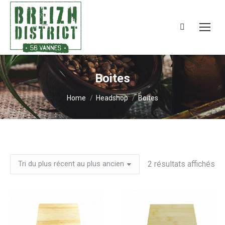
Search:
Boites
You are here:
Home
Headshop
Boites
Tri
2 résultats affichés
du
pl
ré
au