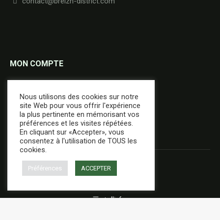
contact@breizh-district.com
MON COMPTE
Commandes
Nous utilisons des cookies sur notre
Adresses
site Web pour vous offrir l'expérience
la plus pertinente en mémorisant vos
Détails du compte
préférences et les visites répétées.
En cliquant sur «Accepter», vous
consentez à l'utilisation de TOUS les
cookies.
Préférences
ACCEPTER
+ d'infos
Réalisation :
E-Dilik