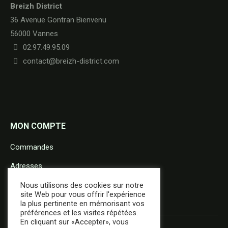
Breizh District
36 Avenue Gontran Bienvenu
56000 Vannes
02.97.49.95.09
contact@breizh-district.com
MON COMPTE
Commandes
Adresses
Détails du compte
Nous utilisons des cookies sur notre
site Web pour vous offrir l'expérience
la plus pertinente en mémorisant vos
préférences et les visites répétées.
En cliquant sur «Accepter», vous