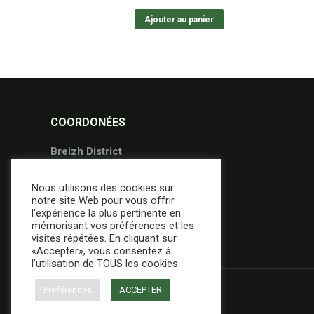
Ajouter au panier
COORDONÉES
Breizh District
36 Avenue Gontran Bienvenu
Nous utilisons des cookies sur
56000 Vannes
notre site Web pour vous offrir
02.97.49.95.09
l'expérience la plus pertinente en
mémorisant vos préférences et les
contact@breizh-district.com
visites répétées. En cliquant sur
«Accepter», vous consentez à
l'utilisation de TOUS les cookies.
Préférences
ACCEPTER