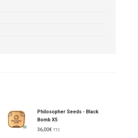
Philosopher Seeds - Black
Bomb X5
36,00
€
TTC