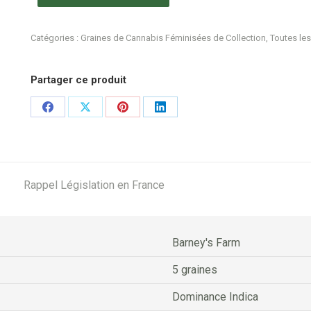
Catégories :
Graines de Cannabis Féminisées de Collection
,
Toutes les
Partager ce produit
Share
Share
Share
Share
on
on
on
on
Facebook
X
Pinterest
LinkedIn
Rappel Législation en France
Barney's Farm
5 graines
Dominance Indica