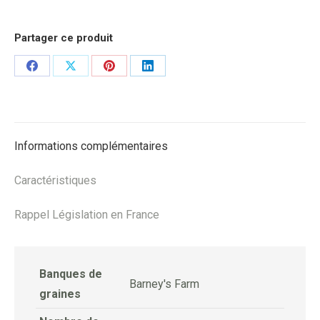
Partager ce produit
Share
Share
Share
Share
on
on
on
on
Facebook
X
Pinterest
LinkedIn
Informations complémentaires
Caractéristiques
Rappel Législation en France
Banques de
Barney's Farm
graines