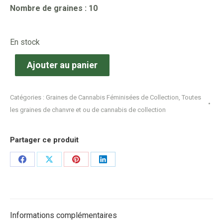
Nombre de graines : 10
En stock
Ajouter au panier
Catégories :
Graines de Cannabis Féminisées de Collection
,
Toutes
les graines de chanvre et ou de cannabis de collection
Partager ce produit
Share
Share
Share
Share
on
on
on
on
Facebook
X
Pinterest
LinkedIn
Informations complémentaires