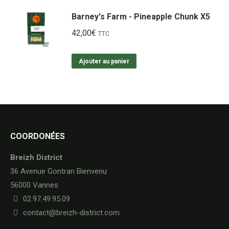
Barney's Farm - Pineapple Chunk X5
42,00
€
TTC
Ajouter au panier
COORDONÉES
Breizh District
36 Avenue Gontran Bienvenu
56000 Vannes
02.97.49.95.09
contact@breizh-district.com