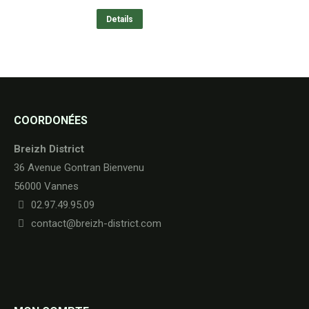
Details
COORDONÉES
Breizh District
36 Avenue Gontran Bienvenu
56000 Vannes
02.97.49.95.09
contact@breizh-district.com