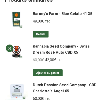
Barney's Farm - Blue Gelato 41 X5
49,00
€
TTC
Details
Kannabia Seed Company - Swiss
Dream Rosé Auto CBD X5
Le
Le
60,00
€
42,00
€
TTC
prix
prix
initial
actuel
Ajouter au panier
était :
est :
Dutch Passion Seed Company - CBD
60,00€.
42,00€.
Charlotte's Angel X5
60,00
€
TTC