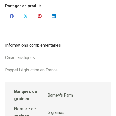
Partager ce produit
Share
Share
Share
Share
on
on
on
on
Facebook
X
Pinterest
LinkedIn
Informations complémentaires
Caractéristiques
Rappel Législation en France
Banques de
Barney's Farm
graines
Nombre de
5 graines