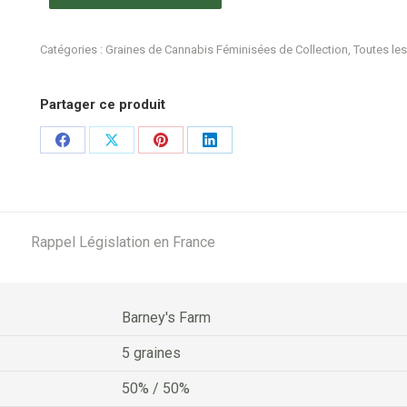
Catégories :
Graines de Cannabis Féminisées de Collection
,
Toutes les
Partager ce produit
Share
Share
Share
Share
on
on
on
on
Facebook
X
Pinterest
LinkedIn
Rappel Législation en France
Barney's Farm
5 graines
50% / 50%