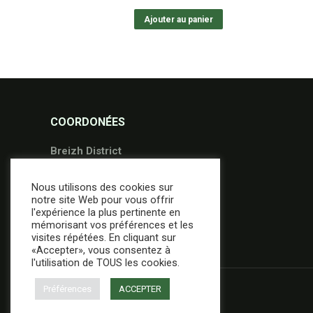
Ajouter au panier
COORDONÉES
Breizh District
36 Avenue Gontran Bienvenu
Nous utilisons des cookies sur
56000 Vannes
notre site Web pour vous offrir
02.97.49.95.09
l'expérience la plus pertinente en
mémorisant vos préférences et les
contact@breizh-district.com
visites répétées. En cliquant sur
«Accepter», vous consentez à
l'utilisation de TOUS les cookies.
Préférences
ACCEPTER