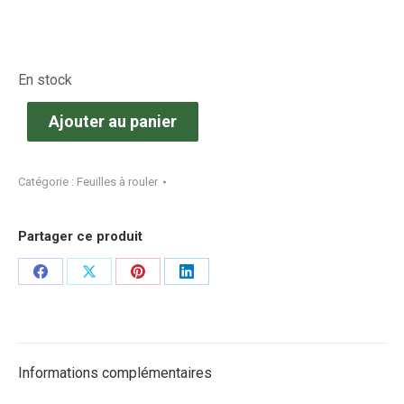
En stock
Ajouter au panier
Catégorie :
Feuilles à rouler
Partager ce produit
Share
Share
Share
Share
on
on
on
on
Facebook
X
Pinterest
LinkedIn
Informations complémentaires