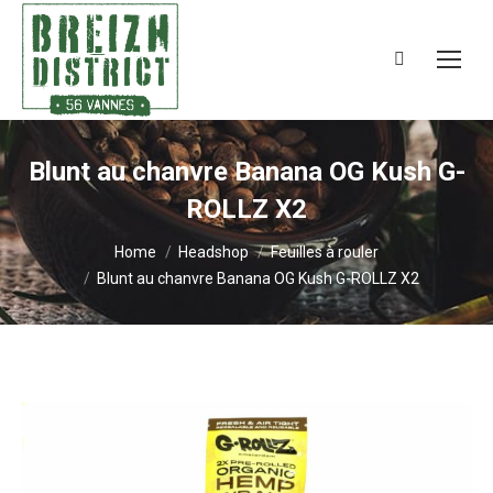
Search:
Blunt au chanvre Banana OG Kush G-
ROLLZ X2
You are here:
Home
Headshop
Feuilles à rouler
Blunt au chanvre Banana OG Kush G-ROLLZ X2