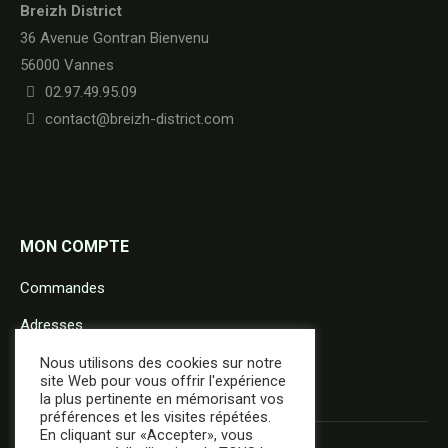
Breizh District
36 Avenue Gontran Bienvenu
56000 Vannes
02.97.49.95.09
contact@breizh-district.com
MON COMPTE
Commandes
Adresses
Détails du compte
Nous utilisons des cookies sur notre
site Web pour vous offrir l'expérience
la plus pertinente en mémorisant vos
préférences et les visites répétées.
En cliquant sur «Accepter», vous