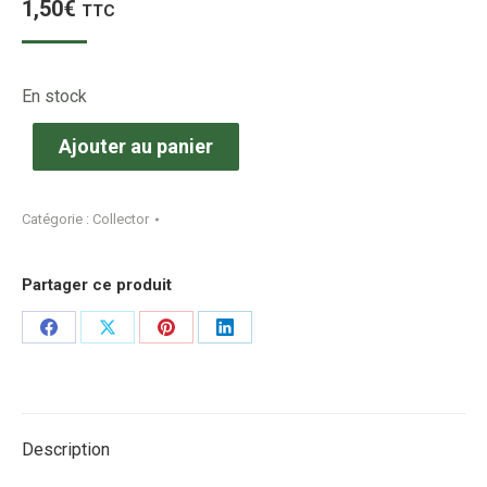
1,50
€
TTC
En stock
Ajouter au panier
Catégorie :
Collector
Partager ce produit
Share
Share
Share
Share
on
on
on
on
Facebook
X
Pinterest
LinkedIn
Description