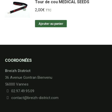
Tour de cou MEDICAL SEEDS
2,00
€
TTC
Ajouter au panier
COORDONÉES
Breizh District
36 Avenue Gontran Bienvenu
56000 Vannes
02.97.49.95.09
contact@breizh-district.com