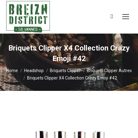
Search:
Briquets Clipper X4 Collection Crazy
Emoji #42
You are here:
Home
Headshop
Briquets Clipper
Briquets Clipper Autres
Briquets Clipper X4 Collection Crazy Emoji #42