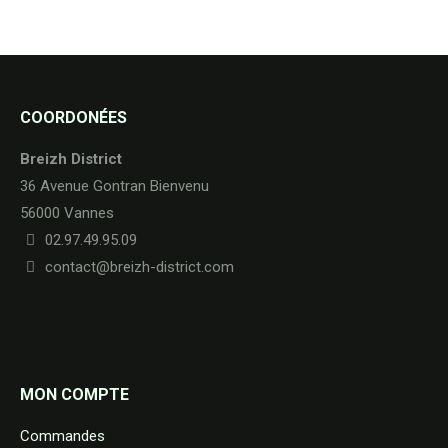
COORDONÉES
Breizh District
36 Avenue Gontran Bienvenu
56000 Vannes
02.97.49.95.09
contact@breizh-district.com
MON COMPTE
Commandes