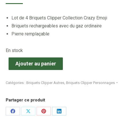
Lot de 4 Briquets Clipper Collection Crazy Emoji
Briquets rechargeables avec du gaz ordinaire
Pierre remplaçable
En stock
Ajouter au panier
Catégories :
Briquets Clipper Autres
,
Briquets Clipper Personnages
Partager ce produit
Share
Share
Share
Share
on
on
on
on