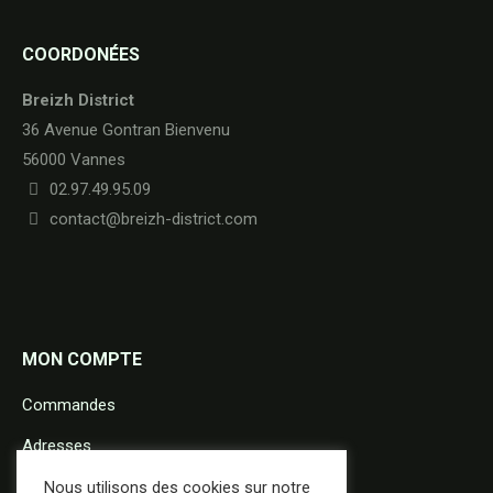
COORDONÉES
Breizh District
36 Avenue Gontran Bienvenu
56000 Vannes
02.97.49.95.09
contact@breizh-district.com
MON COMPTE
Commandes
Adresses
Détails du compte
Nous utilisons des cookies sur notre