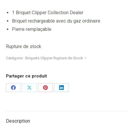
1 Briquet Clipper Collection Dealer
Briquet rechargeable avec du gaz ordinaire
Pierre remplaçable
Rupture de stock
Catégorie :
Briquets Clipper Rupture de Stock
Partager ce produit
Share
Share
Share
Share
on
on
on
on
Facebook
X
Pinterest
LinkedIn
Description