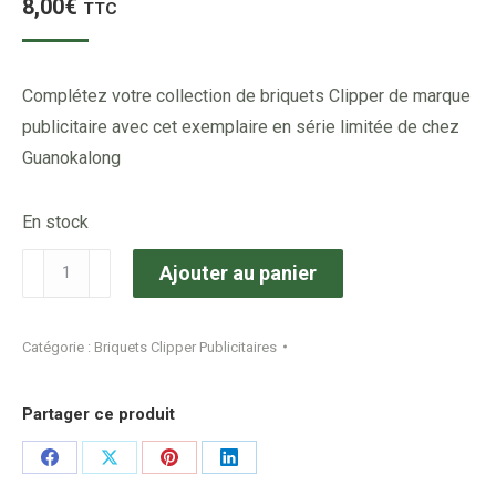
8,00
€
TTC
Complétez votre collection de briquets Clipper de marque
publicitaire avec cet exemplaire en série limitée de chez
Guanokalong
En stock
quantité
Ajouter au panier
de
Briquet
Catégorie :
Briquets Clipper Publicitaires
Clipper
Collection
Partager ce produit
MARQUE
:
Share
Share
Share
Share
Guanokalong