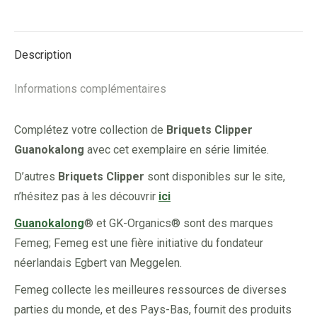
on
on
on
on
#93
Facebook
X
Pinterest
LinkedIn
Description
Informations complémentaires
Complétez votre collection de
Briquets Clipper
Guanokalong
avec cet exemplaire en série limitée.
D’autres
Briquets Clipper
sont disponibles sur le site,
n’hésitez pas à les découvrir
ici
Guanokalong
® et GK-Organics® sont des marques
Femeg; Femeg est une fière initiative du fondateur
néerlandais Egbert van Meggelen.
Femeg collecte les meilleures ressources de diverses
parties du monde, et des Pays-Bas, fournit des produits