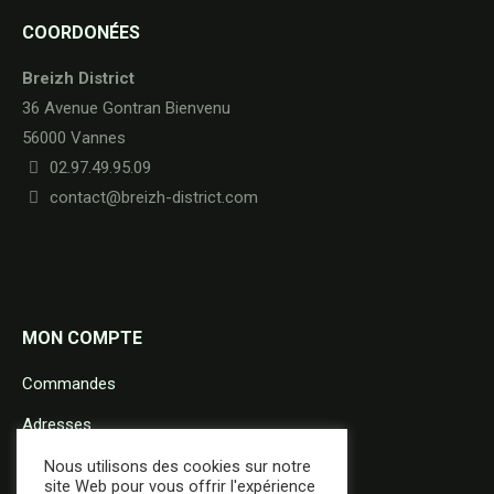
COORDONÉES
Breizh District
36 Avenue Gontran Bienvenu
56000 Vannes
02.97.49.95.09
contact@breizh-district.com
MON COMPTE
Commandes
Adresses
Détails du compte
Nous utilisons des cookies sur notre
site Web pour vous offrir l'expérience