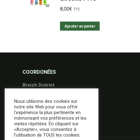
8,00
€
TTC
Ajouter au panier
COORDONÉES
Breizh District
36 Avenue Gontran Bienvenu
Nous utilisons des cookies sur
56000 Vannes
notre site Web pour vous offrir
02.97.49.95.09
l'expérience la plus pertinente en
mémorisant vos préférences et les
contact@breizh-district.com
visites répétées. En cliquant sur
«Accepter», vous consentez à
l'utilisation de TOUS les cookies.