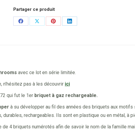
Partager ce produit
Share
Share
Share
Share
on
on
on
on
Facebook
X
Pinterest
LinkedIn
shrooms
avec ce lot en série limitée.
e, n’hésitez pas à les découvrir
ici
72 qui fut le 1er
briquet à gaz rechargeable.
pper
à su développer au fil des années des briquets aux motifs sy
urables, rechargeables. Ils sont en plastique ou en métal, à pie
le de 4 briquets numérotés afin de savoir le nom de la famille ma