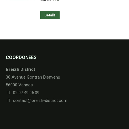
Details
COORDONÉES
Breizh District
36 Avenue Gontran Bienvenu
56000 Vannes
02.97.49.95.09
contact@breizh-district.com