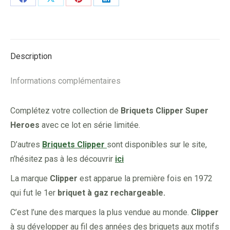
Share
Share
Share
Share
on
on
on
on
Facebook
X
Pinterest
LinkedIn
Description
Informations complémentaires
Complétez votre collection de
Briquets Clipper Super
Heroes
avec ce lot en série limitée.
D’autres
Briquets Clipper
sont disponibles sur le site,
n’hésitez pas à les découvrir
ici
La marque
Clipper
est apparue la première fois en 1972
qui fut le 1er
briquet à gaz rechargeable.
C’est l’une des marques la plus vendue au monde.
Clipper
à su développer au fil des années des briquets aux motifs