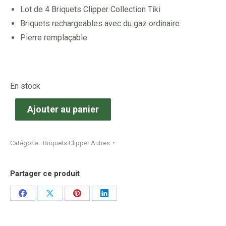
Lot de 4 Briquets Clipper Collection Tiki
Briquets rechargeables avec du gaz ordinaire
Pierre remplaçable
En stock
Ajouter au panier
Catégorie :
Briquets Clipper Autres
Partager ce produit
Share
Share
Share
Share
on
on
on
on