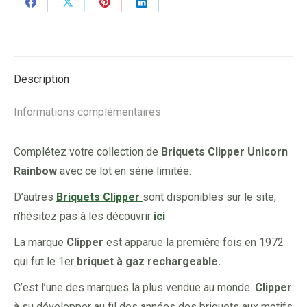
Share
Share
Share
Share
on
on
on
on
Facebook
X
Pinterest
LinkedIn
Description
Informations complémentaires
Complétez votre collection de
Briquets Clipper Unicorn
Rainbow
avec ce lot en série limitée.
D’autres
Briquets Clipper
sont disponibles sur le site,
n’hésitez pas à les découvrir
ici
La marque
Clipper
est apparue la première fois en 1972
qui fut le 1er
briquet à gaz rechargeable.
C’est l’une des marques la plus vendue au monde.
Clipper
à su développer au fil des années des briquets aux motifs