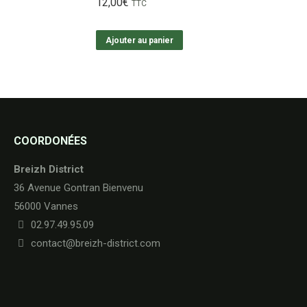
12,00
€
TTC
Ajouter au panier
COORDONÉES
Breizh District
36 Avenue Gontran Bienvenu
56000 Vannes
02.97.49.95.09
contact@breizh-district.com