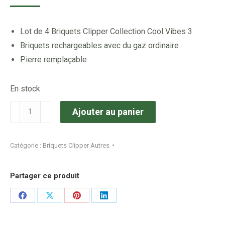
Lot de 4 Briquets Clipper Collection Cool Vibes 3
Briquets rechargeables avec du gaz ordinaire
Pierre remplaçable
En stock
quantité
Ajouter au panier
de
Briquets
Catégorie :
Briquets Clipper Autres
Clipper
X4
Partager ce produit
Collection
Cool
Share
Share
Share
Share
Vibes
on
on
on
on
3