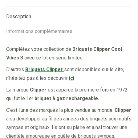
Facebook
X
Pinterest
LinkedIn
#190
Description
Informations complémentaires
Complétez votre collection de
Briquets Clipper Cool
Vibes 3
avec ce lot en série limitée.
D’autres
Briquets Clipper
sont disponibles sur le site,
n’hésitez pas à les découvrir
ici
La marque
Clipper
est apparue la première fois en 1972
qui fut le 1er
briquet à gaz rechargeable.
C’est l’une des marques la plus vendue au monde.
Clipper
à su développer au fil des années des briquets aux motifs
sympas et originaux. Ils ont su plaire et ainsi trouver une
clientèle amoureuse en quête de briquets sympas,