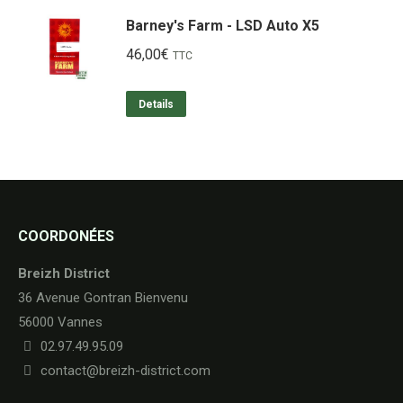
Barney's Farm - LSD Auto X5
46,00
€
TTC
Details
COORDONÉES
Breizh District
36 Avenue Gontran Bienvenu
56000 Vannes
02.97.49.95.09
contact@breizh-district.com