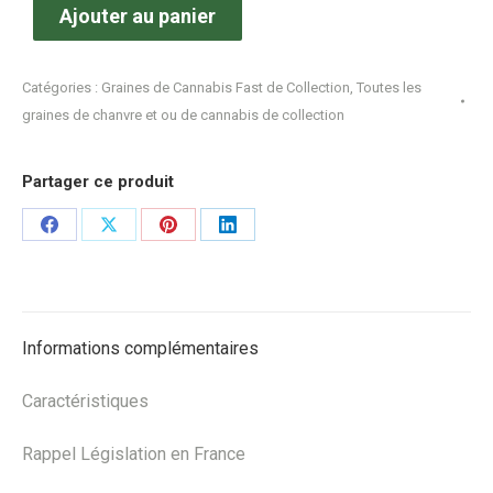
Ajouter au panier
Catégories :
Graines de Cannabis Fast de Collection
,
Toutes les
graines de chanvre et ou de cannabis de collection
Partager ce produit
Share
Share
Share
Share
on
on
on
on
Facebook
X
Pinterest
LinkedIn
Informations complémentaires
Caractéristiques
Rappel Législation en France