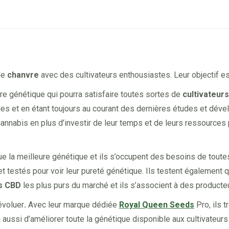
on
on
on
on
Facebook
X
Pinterest
LinkedIn
le
chanvre
avec des cultivateurs enthousiastes. Leur objectif est
eure génétique qui pourra satisfaire toutes sortes de
cultivateur
es et en étant toujours au courant des dernières études et dévelo
nnabis en plus d’investir de leur temps et de leurs ressources
que la meilleure génétique et ils s’occupent des besoins de toute
et testés pour voir leur pureté génétique. Ils testent également 
s CBD
les plus purs du marché et ils s’associent à des producte
’évoluer
.
Avec leur marque dédiée
Royal Queen Seeds
Pro, ils 
 aussi d’améliorer toute la génétique disponible aux cultivateur