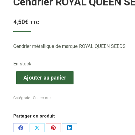
Cendrier ROYAL QUEEN S
4,50
€
TTC
Cendrier métallique de marque ROYAL QUEEN SEEDS
En stock
Ajouter au panier
Catégorie :
Collector
Partager ce produit
Share
Share
Share
Share