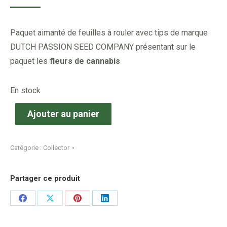
Paquet aimanté de feuilles à rouler avec tips de marque
DUTCH PASSION SEED COMPANY présentant sur le
paquet les
fleurs de cannabis
En stock
Ajouter au panier
Catégorie :
Collector
Partager ce produit
Share
Share
Share
Share
on
on
on
on