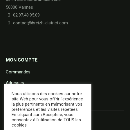
56000 Vannes
02.97.49.95.09
contact@breizh-district.com
MON COMPTE
Commandes
Adresses
Détails du compte
Nous utilisons des cookies sur notre
site Web pour vous offrir l'expérience
la plus pertinente en mémorisant vos
préférences et les visites répétées.
En cliquant sur «Accepter», vous
consentez à l'utilisation de TOUS les
cookies.