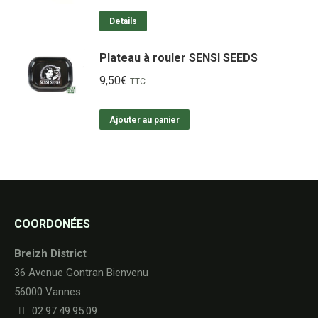
Details
Plateau à rouler SENSI SEEDS
9,50
€
TTC
Ajouter au panier
COORDONÉES
Breizh District
36 Avenue Gontran Bienvenu
56000 Vannes
02.97.49.95.09