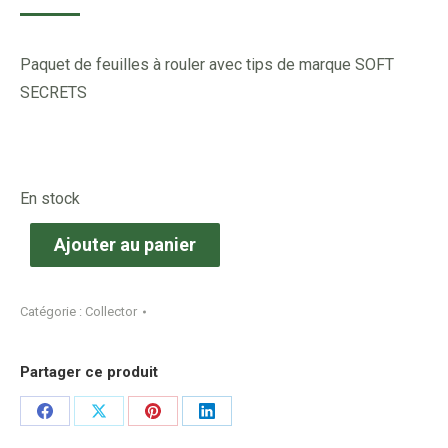
Paquet de feuilles à rouler avec tips de marque SOFT
SECRETS
En stock
Ajouter au panier
Catégorie :
Collector
Partager ce produit
Share
Share
Share
Share