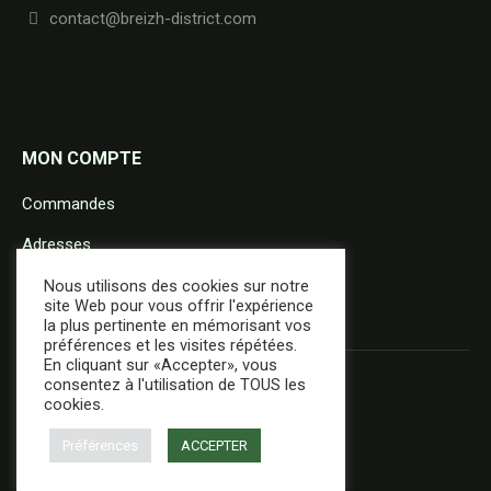
contact@breizh-district.com
MON COMPTE
Commandes
Adresses
Détails du compte
Nous utilisons des cookies sur notre
site Web pour vous offrir l'expérience
la plus pertinente en mémorisant vos
préférences et les visites répétées.
En cliquant sur «Accepter», vous
consentez à l'utilisation de TOUS les
cookies.
Préférences
ACCEPTER
+ d'infos
Réalisation :
E-Dilik