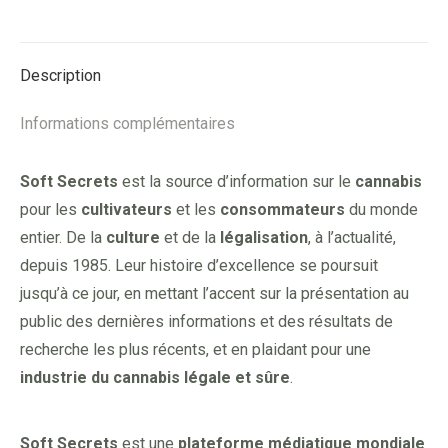
on
on
on
on
Facebook
X
Pinterest
LinkedIn
Description
Informations complémentaires
Soft Secrets
est la source d’information sur le
cannabis
pour les
cultivateurs
et les
consommateurs
du monde
entier. De la
culture
et de la
légalisation
, à l’actualité,
depuis 1985. Leur histoire d’excellence se poursuit
jusqu’à ce jour, en mettant l’accent sur la présentation au
public des dernières informations et des résultats de
recherche les plus récents, et en plaidant pour une
industrie du cannabis légale et sûre
.
Soft Secrets
est une
plateforme médiatique mondiale