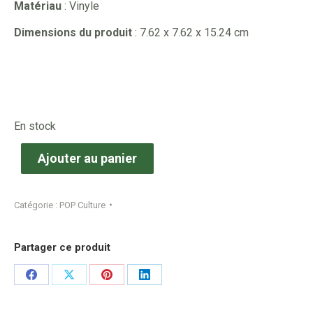
Matériau
: Vinyle
Dimensions du produit
: 7.62 x 7.62 x 15.24 cm
En stock
Ajouter au panier
Catégorie :
POP Culture
Partager ce produit
Share
Share
Share
Share
on
on
on
on