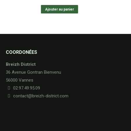
Ajouter au panier
COORDONÉES
Breizh District
36 Avenue Gontran Bienvenu
56000 Vannes
02.97.49.95.09
contact@breizh-district.com