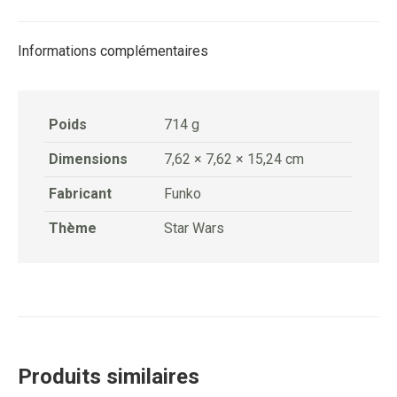
Facebook
X
Pinterest
LinkedIn
Informations complémentaires
Poids
714 g
Dimensions
7,62 × 7,62 × 15,24 cm
Fabricant
Funko
Thème
Star Wars
Produits similaires