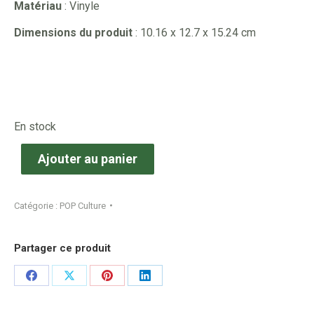
Matériau
: Vinyle
Dimensions du produit
: 10.16 x 12.7 x 15.24 cm
En stock
Ajouter au panier
Catégorie :
POP Culture
Partager ce produit
Share
Share
Share
Share
on
on
on
on