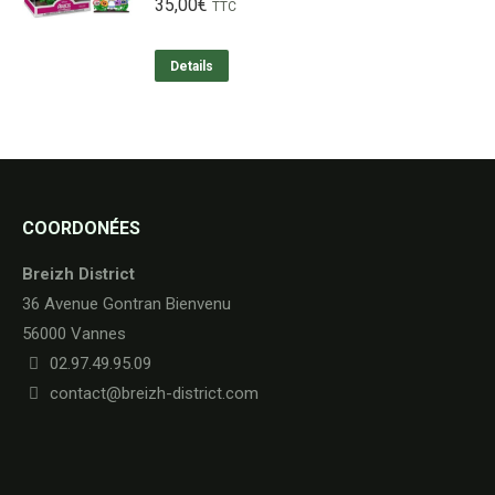
35,00
€
TTC
Details
COORDONÉES
Breizh District
36 Avenue Gontran Bienvenu
56000 Vannes
02.97.49.95.09
contact@breizh-district.com