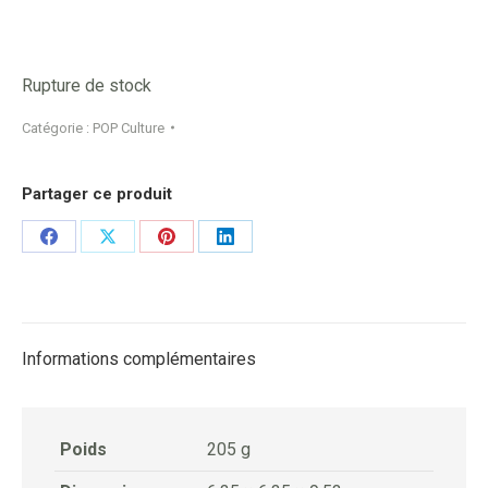
Rupture de stock
Catégorie :
POP Culture
Partager ce produit
Share
Share
Share
Share
on
on
on
on
Facebook
X
Pinterest
LinkedIn
Informations complémentaires
Poids
205 g