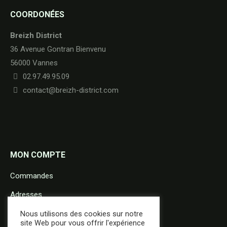
COORDONÉES
Breizh District
36 Avenue Gontran Bienvenu
56000 Vannes
02.97.49.95.09
contact@breizh-district.com
MON COMPTE
Commandes
Adresses
Détails du compte
Nous utilisons des cookies sur notre
site Web pour vous offrir l'expérience