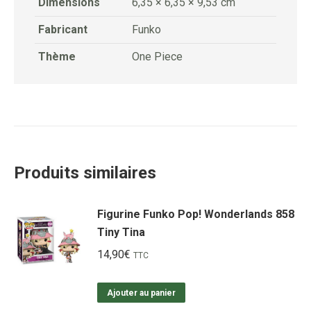
Dimensions
6,35 × 6,35 × 9,53 cm
Fabricant
Funko
Thème
One Piece
Produits similaires
Figurine Funko Pop! Wonderlands 858
Tiny Tina
14,90
€
TTC
Ajouter au panier