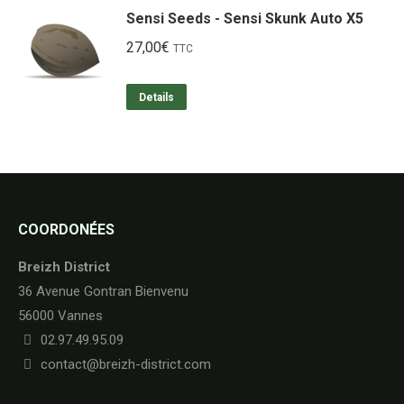
Sensi Seeds - Sensi Skunk Auto X5
27,00
€
TTC
Details
COORDONÉES
Breizh District
36 Avenue Gontran Bienvenu
56000 Vannes
02.97.49.95.09
contact@breizh-district.com