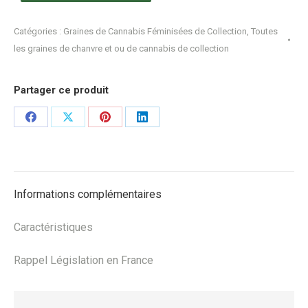
Catégories :
Graines de Cannabis Féminisées de Collection
,
Toutes
les graines de chanvre et ou de cannabis de collection
Partager ce produit
Share
Share
Share
Share
on
on
on
on
Facebook
X
Pinterest
LinkedIn
Informations complémentaires
Caractéristiques
Rappel Législation en France