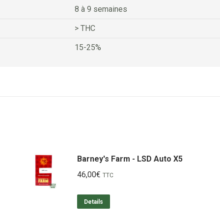
8 à 9 semaines
> THC
15-25%
Barney's Farm - LSD Auto X5
46,00
€
TTC
Details