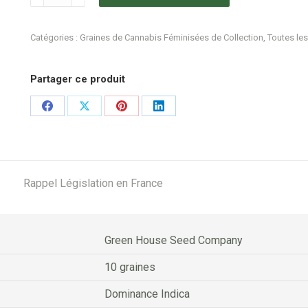
de
Green
Catégories :
Graines de Cannabis Féminisées de Collection
,
Toutes les
House
Seed
Partager ce produit
Company
-
Share
Share
Share
Share
Jack
on
on
on
on
Herer
Facebook
X
Pinterest
LinkedIn
X10
Rappel Législation en France
Green House Seed Company
10 graines
Dominance Indica