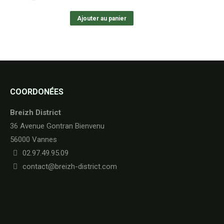
Ajouter au panier
COORDONÉES
Breizh District
36 Avenue Gontran Bienvenu
56000 Vannes
02.97.49.95.09
contact@breizh-district.com