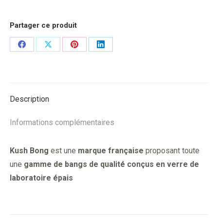
Partager ce produit
Share
Share
Share
Share
on
on
on
on
Facebook
X
Pinterest
LinkedIn
Description
Informations complémentaires
Kush Bong
est une
marque française
proposant toute
une
gamme de bangs de qualité conçus en verre de
laboratoire épais