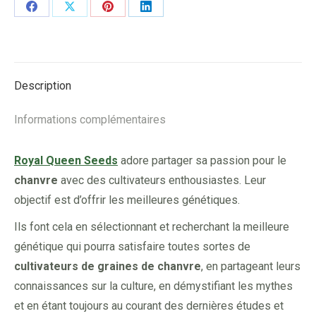
Share
Share
Share
Share
on
on
on
on
Facebook
X
Pinterest
LinkedIn
Description
Informations complémentaires
Royal Queen Seeds
adore partager sa passion pour le
chanvre
avec des cultivateurs enthousiastes. Leur
objectif est d’offrir les meilleures génétiques.
Ils font cela en sélectionnant et recherchant la meilleure
génétique qui pourra satisfaire toutes sortes de
cultivateurs de graines de chanvre
, en partageant leurs
connaissances sur la culture, en démystifiant les mythes
et en étant toujours au courant des dernières études et