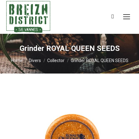
Search:
Grinder ROYAL QUEEN SEEDS
You are here:
Home
Divers
Collector
Grinder ROYAL QUEEN SEEDS