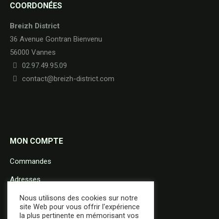
COORDONÉES
Breizh District
36 Avenue Gontran Bienvenu
56000 Vannes
02.97.49.95.09
contact@breizh-district.com
MON COMPTE
Commandes
Adresses
Détails du compte
Nous utilisons des cookies sur notre
site Web pour vous offrir l'expérience
la plus pertinente en mémorisant vos