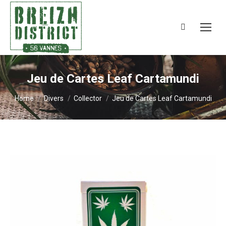
Search:
Jeu de Cartes Leaf Cartamundi
You are here:
Home
Divers
Collector
Jeu de Cartes Leaf Cartamundi