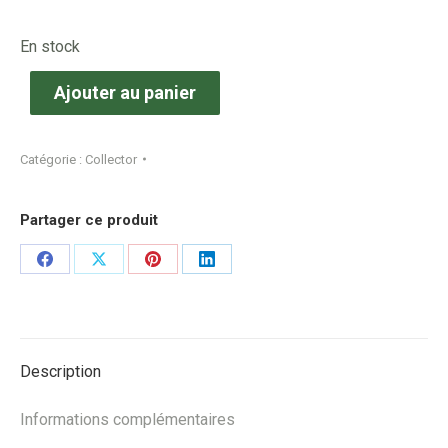
En stock
Ajouter au panier
Catégorie :
Collector
Partager ce produit
Share
Share
Share
Share
on
on
on
on
Facebook
X
Pinterest
LinkedIn
Description
Informations complémentaires