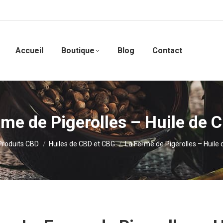
Accueil
Boutique
Blog
Contact
rme de Pigerolles – Huile de 
ere:
Produits CBD
Huiles de CBD et CBG
La Ferme de Pigerolles – Huile