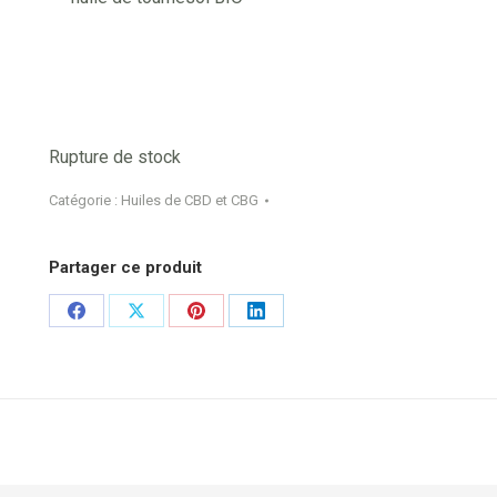
Rupture de stock
Catégorie :
Huiles de CBD et CBG
Partager ce produit
Share
Share
Share
Share
on
on
on
on
Facebook
X
Pinterest
LinkedIn