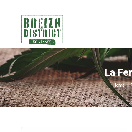
La Fe
You are h
Home