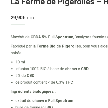
La Ferme de Pigerolles – 
29,90
€
TTC
Macérât de
CBDA 5% Full Spectrum
, “analyses fournies
Fabriqué par
la Ferme Bio de Pigerolles
, pour vous aide
soirée.
10 ml
infusion 100% BIO à base de
chanvre CBD
5% de
CBD
ce produit contient < de 0,3%
THC
Ingrédients biologiques :
extrait de
chanvre Full Spectrum
huile de tournesol BIO