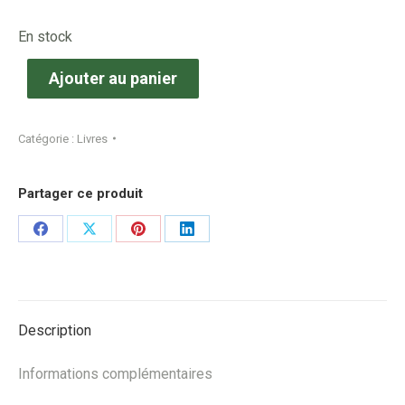
En stock
Ajouter au panier
Catégorie :
Livres
Partager ce produit
Share
Share
Share
Share
on
on
on
on
Facebook
X
Pinterest
LinkedIn
Description
Informations complémentaires