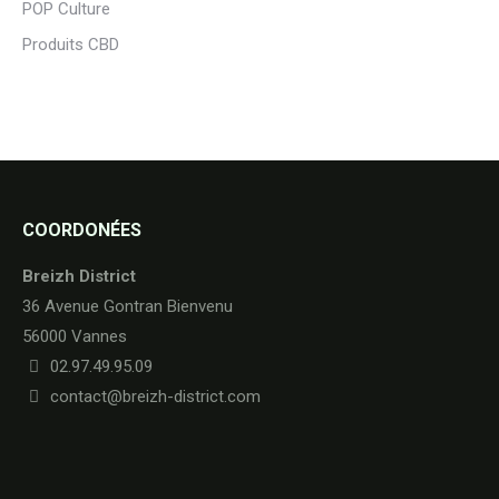
POP Culture
Produits CBD
COORDONÉES
Breizh District
36 Avenue Gontran Bienvenu
56000 Vannes
02.97.49.95.09
contact@breizh-district.com