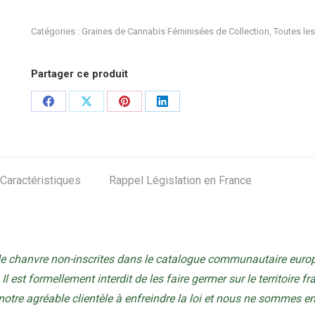
Ripper
Catégories :
Graines de Cannabis Féminisées de Collection
,
Toutes les
Seeds
:
Partager ce produit
Zombie
Kush
Share
Share
Share
Share
Fem
on
on
on
on
X
Facebook
X
Pinterest
LinkedIn
5
Caractéristiques
Rappel Législation en France
de chanvre non-inscrites dans le catalogue communautaire europ
Il est formellement interdit de les faire germer sur le territoire f
tre agréable clientèle à enfreindre la loi et nous ne sommes 