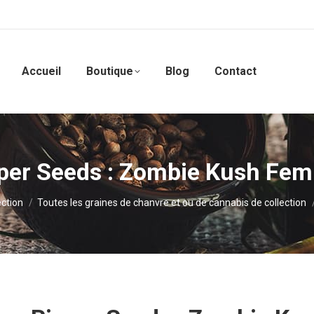
Accueil
Boutique
Blog
Contact
per Seeds : Zombie Kush Fem
ection
Toutes les graines de chanvre et ou de cannabis de collection