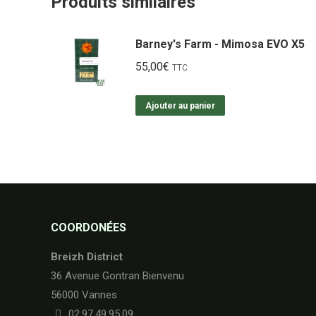
Produits similaires
Barney's Farm - Mimosa EVO X5
55,00
€
TTC
Ajouter au panier
COORDONÉES
Breizh District
36 Avenue Gontran Bienvenu
56000 Vannes
02.97.49.95.09