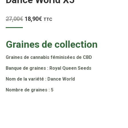
Le
Le
27,00
€
18,90
€
TTC
prix
prix
initial
actuel
Graines de collection
était :
est :
27,00€.
18,90€.
Graines de cannabis féminisées de CBD
Banque de graines : Royal Queen Seeds
Nom de la variété : Dance World
Nombre de graines : 5