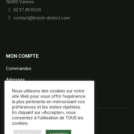
56000 Vannes
02.97.49.95.09
contact@breizh-district.com
MON COMPTE
Commandes
Adresses
Détails du compte
Nous utilisons des cookies sur notre
site Web pour vous offrir l'expérience
la plus pertinente en mémorisant vos
préférences et les visites répétées.
En cliquant sur «Accepter», vous
consentez à l'utilisation de TOUS les
cookies.