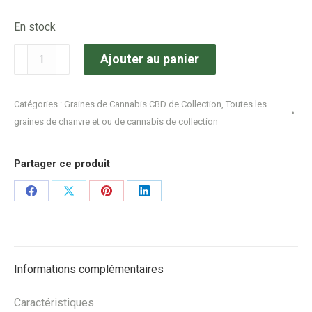
En stock
quantité
Ajouter au panier
de
Royal
Catégories :
Graines de Cannabis CBD de Collection
,
Toutes les
Queen
graines de chanvre et ou de cannabis de collection
Seeds
-
Partager ce produit
Dance
World
Share
Share
Share
Share
X5
on
on
on
on
Facebook
X
Pinterest
LinkedIn
Informations complémentaires
Caractéristiques