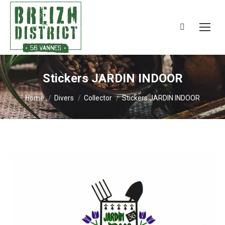
Search:
Stickers JARDIN INDOOR
You are here:
Home
Divers
Collector
Stickers JARDIN INDOOR