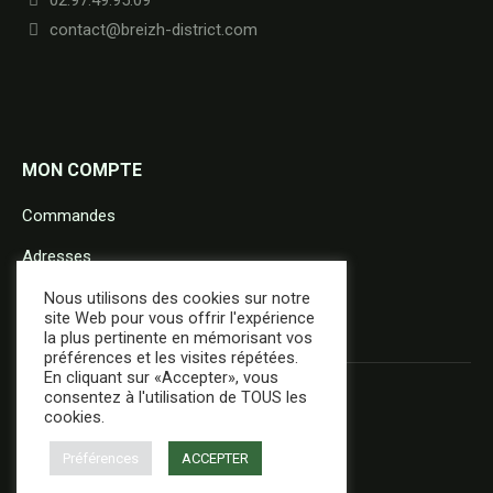
contact@breizh-district.com
MON COMPTE
Commandes
Adresses
Détails du compte
Nous utilisons des cookies sur notre
site Web pour vous offrir l'expérience
la plus pertinente en mémorisant vos
préférences et les visites répétées.
En cliquant sur «Accepter», vous
consentez à l'utilisation de TOUS les
cookies.
Préférences
ACCEPTER
+ d'infos