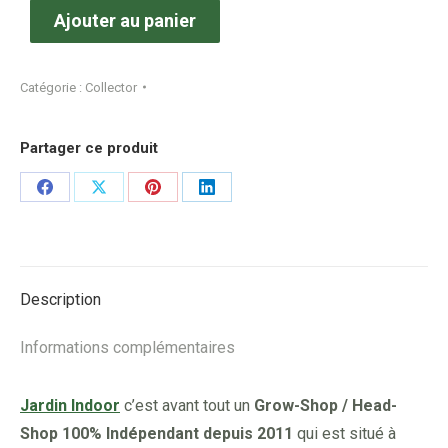
Ajouter au panier
Catégorie :
Collector
Partager ce produit
Share
Share
Share
Share
on
on
on
on
Facebook
X
Pinterest
LinkedIn
Description
Informations complémentaires
Jardin Indoor
c’est avant tout un
Grow-Shop / Head-
Shop 100% Indépendant depuis 2011
qui est situé à