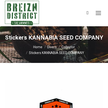
Search:
Stickers KANNABIA SEED COMPANY
You are here:
Home
Divers
Collector
Stickers KANNABIA SEED COMPANY