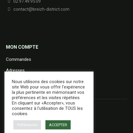
02.97.49.95.09
contact@breizh-district.com
MON COMPTE
Commandes
Adresses
Détails du compte
Nous utilisons des cookies sur notre
site Web pour vous offrir l'expérience
la plus pertinente en mémorisant vos
préférences et les visites répétées.
En cliquant sur «Accepter», vous
consentez à l'utilisation de TOUS les
cookies.
Préférences
ACCEPTER
+ d'infos