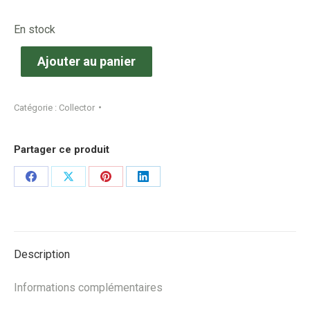
En stock
Ajouter au panier
Catégorie :
Collector
Partager ce produit
Share
Share
Share
Share
on
on
on
on
Facebook
X
Pinterest
LinkedIn
Description
Informations complémentaires