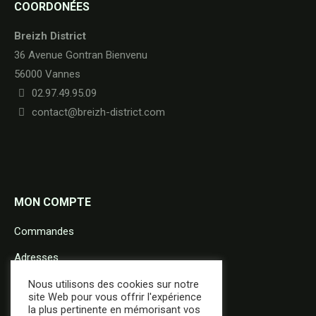
COORDONÉES
Breizh District
36 Avenue Gontran Bienvenu
56000 Vannes
02.97.49.95.09
contact@breizh-district.com
MON COMPTE
Commandes
Adresses
Détails du compte
Nous utilisons des cookies sur notre
site Web pour vous offrir l'expérience
la plus pertinente en mémorisant vos