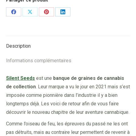
Partager ce produit
Share
Share
Share
Share
on
on
on
on
Facebook
X
Pinterest
LinkedIn
Description
Informations complémentaires
Silent Seeds
est une
banque de graines de cannabis
de collection
. Leur marque a vu le jour en 2021 mais s’est
imposée comme pionnière dans l’industrie il y a bien
longtemps déjà. Les voici de retour afin de vous faire
découvrir le nouveau chapitre de leur aventure cannabique.
Comme l’oiseau de feu, les épreuves du passé ne les ont
pas détruits, mais au contraire leur permettent de revenir à