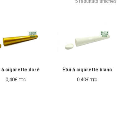
Trié
5 résultats affichés
du
plus
récent
au
plus
ancien
i à cigarette doré
Étui à cigarette blanc
0,40
€
0,40
€
TTC
TTC