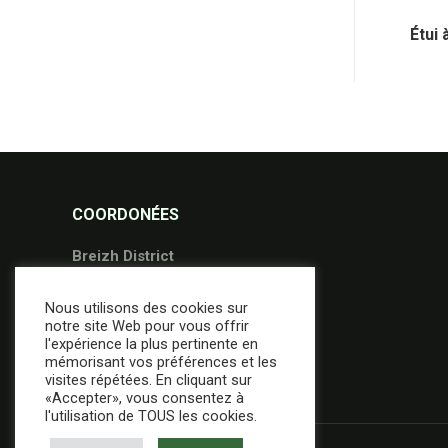
Étui 
COORDONÉES
Breizh District
36 Avenue Gontran Bienvenu
Nous utilisons des cookies sur
56000 Vannes
notre site Web pour vous offrir
02.97.49.95.09
l'expérience la plus pertinente en
mémorisant vos préférences et les
contact@breizh-district.com
visites répétées. En cliquant sur
«Accepter», vous consentez à
l'utilisation de TOUS les cookies.