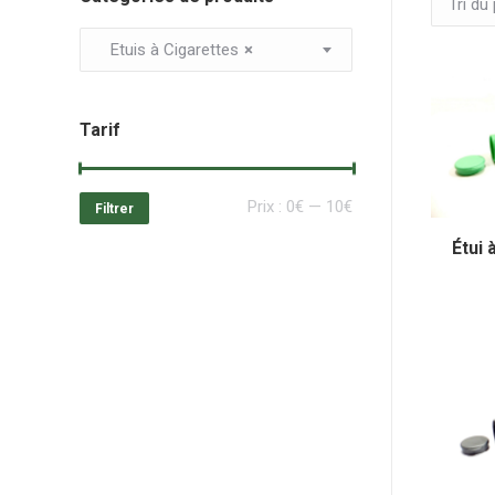
Etuis à Cigarettes
×
Tarif
Prix
Prix
Prix :
0€
—
10€
Filtrer
min
max
Étui 