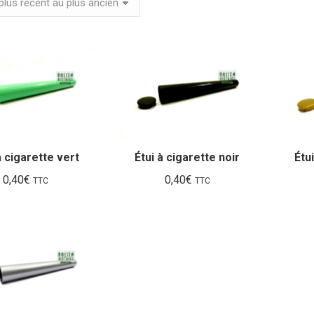
à cigarette vert
Étui à cigarette noir
Étu
0,40
€
0,40
€
TTC
TTC