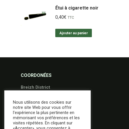
Étui à cigarette noir
0,40
€
TTC
Ajouter au panier
COORDONÉES
Breizh District
36 Avenue Gontran Bienvenu
Nous utilisons des cookies sur
56000 Vannes
notre site Web pour vous offrir
02.97.49.95.09
l'expérience la plus pertinente en
mémorisant vos préférences et les
contact@breizh-district.com
visites répétées. En cliquant sur
«Accepter», vous consentez à