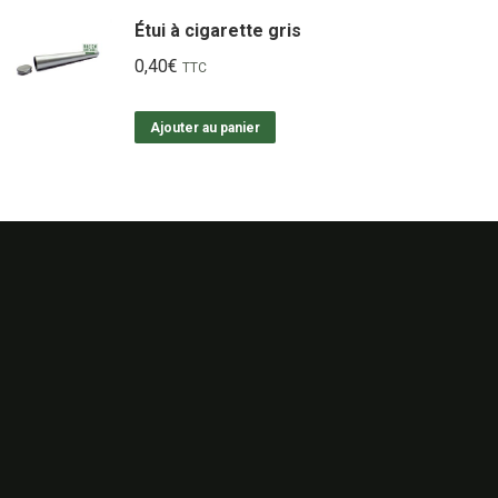
Étui à cigarette gris
0,40
€
TTC
Ajouter au panier