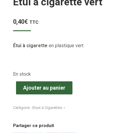
Étui à cigarette vert
0,40
€
TTC
Étui à cigarette
en plastique vert
En stock
Ajouter au panier
Catégorie :
Etuis à Cigarettes
Partager ce produit