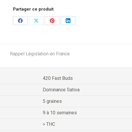
Partager ce produit
Share
Share
Share
Share
on
on
on
on
Facebook
X
Pinterest
LinkedIn
Rappel Législation en France
420 Fast Buds
Dominance Sativa
5 graines
9 à 10 semaines
> THC