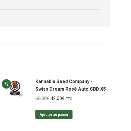
Kannabia Seed Company -
Swiss Dream Rosé Auto CBD X5
Le
Le
60,00
€
42,00
€
TTC
prix
prix
initial
actuel
Ajouter au panier
était :
est :
60,00€.
42,00€.