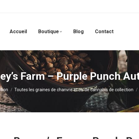
Accueil
Boutique
Blog
Contact
ey’s Farm – Purple Punch Au
ction
Toutes les graines de chanvre et ou de cannabis de collection