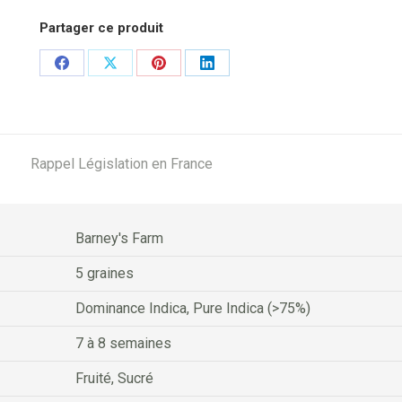
Partager ce produit
Share
Share
Share
Share
on
on
on
on
Facebook
X
Pinterest
LinkedIn
Rappel Législation en France
Barney's Farm
5 graines
Dominance Indica, Pure Indica (>75%)
7 à 8 semaines
Fruité, Sucré