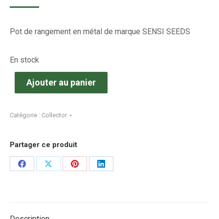
Pot de rangement en métal de marque SENSI SEEDS
En stock
Ajouter au panier
Catégorie :
Collector
Partager ce produit
Share
Share
Share
Share
on
on
on
on
Facebook
X
Pinterest
LinkedIn
Description