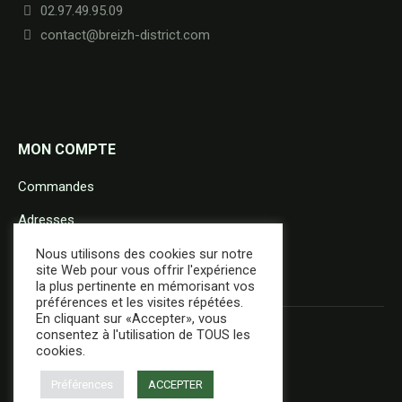
02.97.49.95.09
contact@breizh-district.com
MON COMPTE
Commandes
Adresses
Détails du compte
Nous utilisons des cookies sur notre
site Web pour vous offrir l'expérience
la plus pertinente en mémorisant vos
préférences et les visites répétées.
En cliquant sur «Accepter», vous
consentez à l'utilisation de TOUS les
cookies.
Préférences
ACCEPTER
+ d'infos