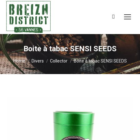
Search:
Boite à tabac SENSI SEEDS
You are here:
Home
Divers
Collector
Boite à tabac SENSI SEEDS