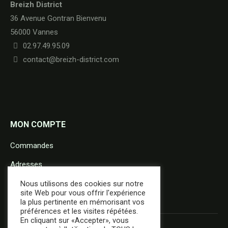
Breizh District
36 Avenue Gontran Bienvenu
56000 Vannes
02.97.49.95.09
contact@breizh-district.com
MON COMPTE
Commandes
Adresses
Détails du compte
Nous utilisons des cookies sur notre
site Web pour vous offrir l'expérience
la plus pertinente en mémorisant vos
préférences et les visites répétées.
En cliquant sur «Accepter», vous