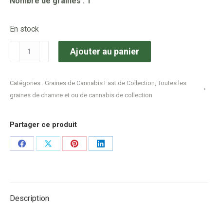
Nombre de graines : 1
En stock
quantité
Ajouter au panier
de
Breizh
Catégories :
Graines de Cannabis Fast de Collection
,
Toutes les
District
graines de chanvre et ou de cannabis de collection
-
Cherry
Partager ce produit
Pie
Fast
Share
Share
Share
Share
on
on
on
on
Facebook
X
Pinterest
LinkedIn
Description