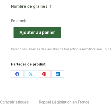
Nombre de graines :1
En stock
Ajouter au panier
Catégories :
Graines de Cannabis de Collection à Autofloraison
,
Toutes
Partager ce produit
Share
Share
Share
Share
on
on
on
on
Facebook
X
Pinterest
LinkedIn
Caractéristiques
Rappel Législation en France