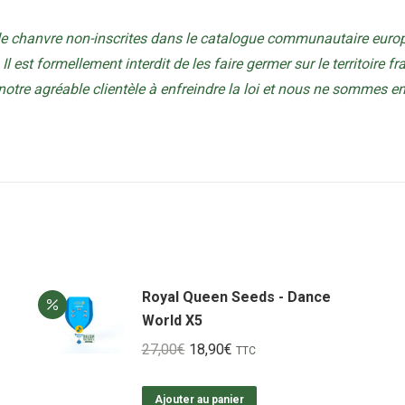
de chanvre non-inscrites dans le catalogue communautaire europ
Il est formellement interdit de les faire germer sur le territoire f
tre agréable clientèle à enfreindre la loi et nous ne sommes 
Royal Queen Seeds - Dance
World X5
Le
Le
27,00
€
18,90
€
TTC
prix
prix
initial
actuel
Ajouter au panier