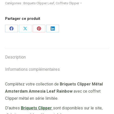
Catégories :
Briquets Clipper Leaf
,
Coffrets Clipper
Partager ce produit
Share
Share
Share
Share
on
on
on
on
Facebook
X
Pinterest
LinkedIn
Description
Informations complémentaires
Complétez votre collection de
Briquets Clipper Métal
Amsterdam Amnesia Leaf Rainbow
avec ce coffret
Clipper métal en série limitée.
D’autres
Briquets Clipper
sont disponibles sur le site,