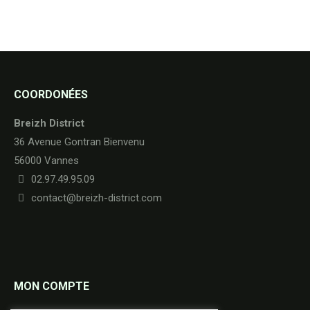
COORDONÉES
Breizh District
36 Avenue Gontran Bienvenu
56000 Vannes
02.97.49.95.09
contact@breizh-district.com
MON COMPTE